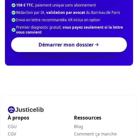
108 € TTC
, paiement unique sans abonnement
Rédaction par IA,
validation par avocat
du Barreau de Paris
Envoi en lettre recommandée AR inclus en option
Premier diagnostic gratuit,
vous payez seulement si la lettre
vous convient
Démarrer mon dossier
Cabinet ZIEGLER & ASSOCIÉS · 5 min pour démarrer
Justicelib
À propos
Ressources
CGU
Blog
CGV
Comment ça marche