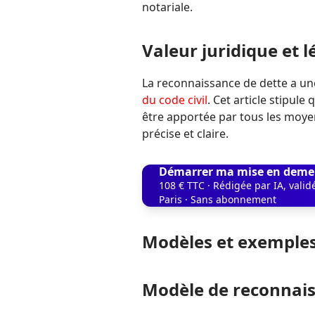
notariale.
Valeur juridique et l
La reconnaissance de dette a une
du code civil
. Cet article stipul
être apportée par tous les moyen
précise et claire.
Démarrer ma mise en deme
108 € TTC · Rédigée par IA, vali
Paris · Sans abonnement
Modèles et exemple
Modèle de reconnais