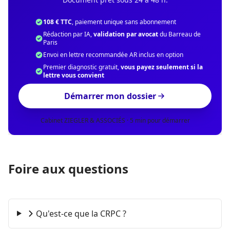
108 € TTC
, paiement unique sans abonnement
Rédaction par IA,
validation par avocat
du Barreau de
Paris
Envoi en lettre recommandée AR inclus en option
Premier diagnostic gratuit,
vous payez seulement si la
lettre vous convient
Démarrer mon dossier
Cabinet ZIEGLER & ASSOCIÉS · 5 min pour démarrer
Foire aux questions
Qu'est-ce que la CRPC ?