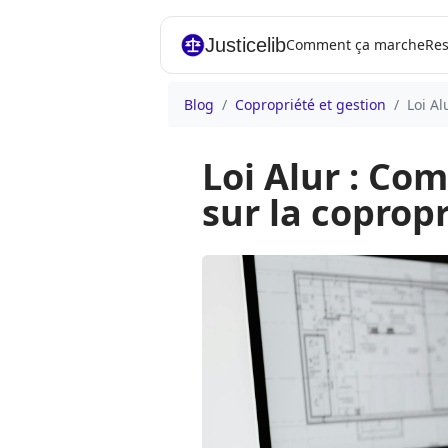
Justicelib
Comment ça marche
Res
Blog
Copropriété et gestion
Loi A
Loi Alur : Co
sur la coprop