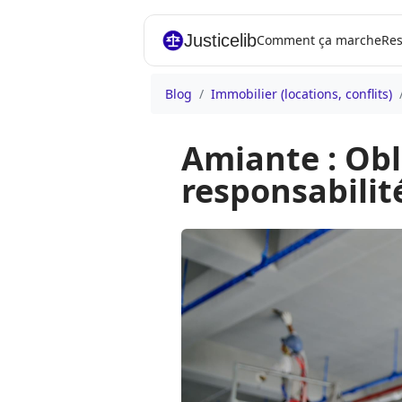
Justicelib
Comment ça marche
Res
Blog
Immobilier (locations, conflits)
Amiante : Obl
responsabilit