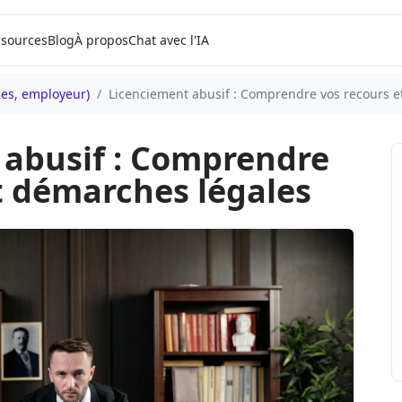
sources
Blog
À propos
Chat avec l'IA
mes, employeur)
Licenciement abusif : Comprendre vos recours e
 abusif : Comprendre
t démarches légales