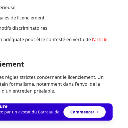
sérieuse
gales de licenciement
otifs discriminatoires
on adéquate peut être contesté en vertu de
l'article
ciement
es règles strictes concernant le licenciement. Un
tain formalisme, notamment dans l'envoi de la
e d'un entretien préalable.
ure
dée par un avocat du Barreau de
Commencer