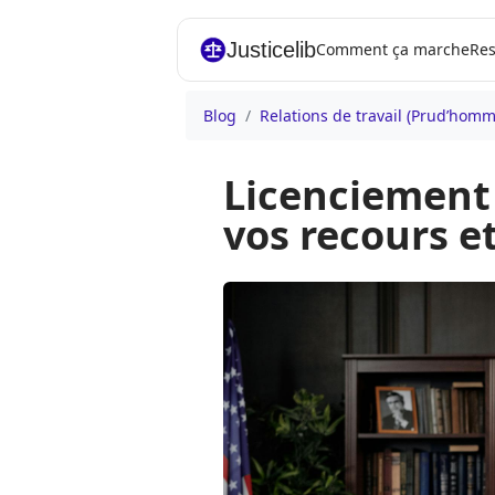
Justicelib
Comment ça marche
Res
Blog
Relations de travail (Prud’hom
Licenciement
vos recours e